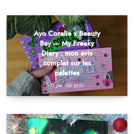
Ayo Coralie x Beauty
Bay — My Freaky
Diary : mon avis
complet sur les
palettes
11 JANVIER 2023