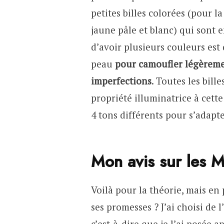
petites billes colorées (pour la
jaune pâle et blanc) qui sont e
d’avoir plusieurs couleurs est
peau
pour camoufler légèremen
imperfections
. Toutes les bil
propriété illuminatrice à cett
4 tons différents pour s’adapte
Mon avis sur les M
Voilà pour la théorie, mais en 
ses promesses ? J’ai choisi de
c’est-à-dire que je l’ai posée a