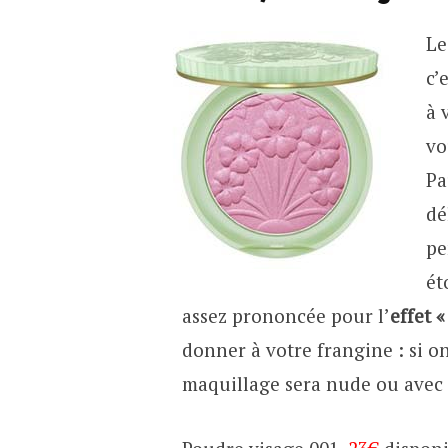
Le
c’
à 
vo
Pa
dé
pe
ét
assez prononcée pour l’
effet 
donner à votre frangine : si on
maquillage sera nude ou avec de