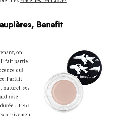
ble chez
Place des Tendances
aupières, Benefit
enant, on
l fait partie
nocence qui
e. Parfait
 naturel, ses
ard rose
 durée
… Petit
r excessivement