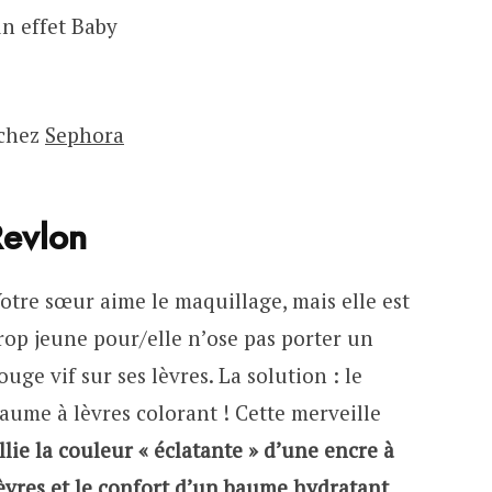
un effet Baby
 chez
Sephora
Revlon
otre sœur aime le maquillage, mais elle est
rop jeune pour/elle n’ose pas porter un
ouge vif sur ses lèvres. La solution : le
aume à lèvres colorant ! Cette merveille
llie la couleur « éclatante » d’une encre à
èvres et le confort d’un baume hydratant
.