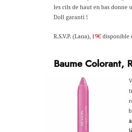
les cils de haut en bas donne 
Doll garanti !
R.S.V.P. (Lana),
19€
disponible
Baume Colorant, 
V
t
r
b
a
l