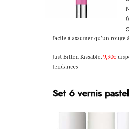
N
f
g
facile à assumer qu’un rouge à
Just Bitten Kissable,
9,90€
disp
tendances
Set 6 vernis past