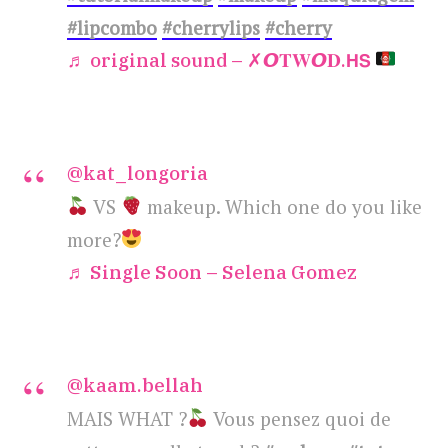
#lipcombo
#cherrylips
#cherry
♬ original sound – ✗𝙊𝐓𝐖𝙊𝐃.𝗛𝗦
@kat_longoria
VS
makeup. Which one do you like
more?
♬ Single Soon – Selena Gomez
@kaam.bellah
MAIS WHAT ?
Vous pensez quoi de