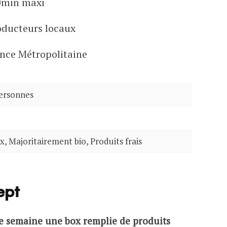
30min maxi
oducteurs locaux
ance Métropolitaine
personnes
, Majoritairement bio, Produits frais
ept
e semaine une box remplie de produits