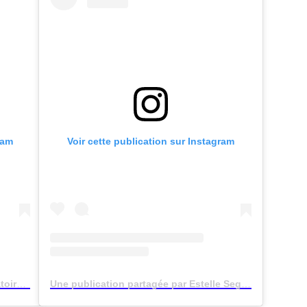
ram
Voir cette publication sur Instagram
Une publication partagée par Laboratoire Garancia (@garanciabeauty)
Une publication partagée par Estelle Segura | Fashion – Beauty – Travel (@estelle)